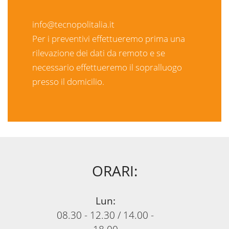
info
tecnopolitalia.it
Per i preventivi effettueremo prima una
rilevazione dei dati da remoto e se
necessario effettueremo il sopralluogo
presso il domicilio.
ORARI:
Lun:
08.30 - 12.30
/
14.00 -