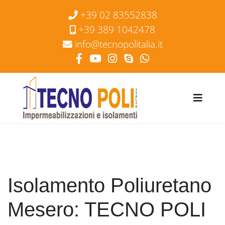
+39 02 83552838
+39 389 1042478
info
tecnopolitalia.it
Isolamento Poliuretano
Mesero: TECNO POLI